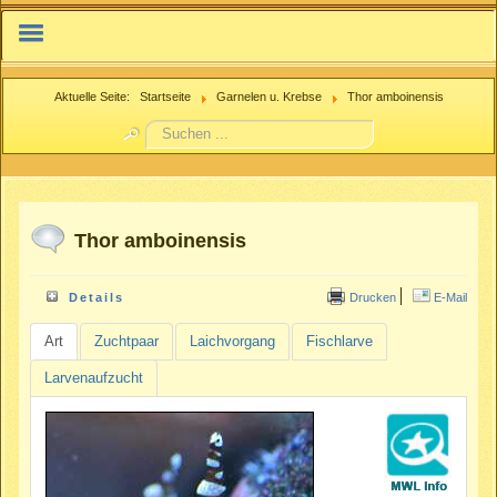
IFMN.net
Aktuelle Seite:
Startseite
Garnelen u. Krebse
Thor amboinensis
Suchen
Nachzuchtenregister.de
...
Beitrag einreichen
Thor amboinensis
Drucken
E-Mail
Details
Art
Zuchtpaar
Laichvorgang
Fischlarve
Larvenaufzucht