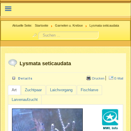
inensis
IFMN.net
Aktuelle Seite:
Startseite
Garnelen u. Krebse
Lysmata seticaudata
Suchen
Nachzuchtenregister.de
...
Beitrag einreichen
Lysmata seticaudata
Drucken
E-Mail
Details
Art
Zuchtpaar
Laichvorgang
Fischlarve
Larvenaufzucht